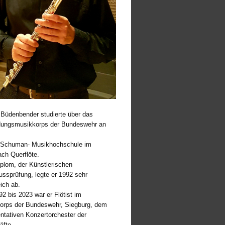
 Büdenbender studierte über das
dungsmusikkorps der Bundeswehr an
-Schuman- Musikhochschule im
ch Querflöte.
plom, der Künstlerischen
ssprüfung, legte er 1992 sehr
eich ab.
2 bis 2023 war er Flötist im
orps der Bundeswehr, Siegburg, dem
ntativen Konzertorchester der
äfte.