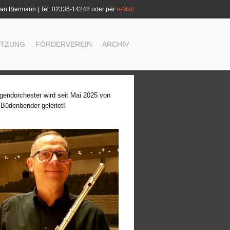
an Biermann | Tel: 02336-14248 oder per
e-Mail
ETZUNG
FÖRDERVEREIN
ARCHIV
gendorchester wird seit Mai 2025 von
 Büdenbender geleitet!