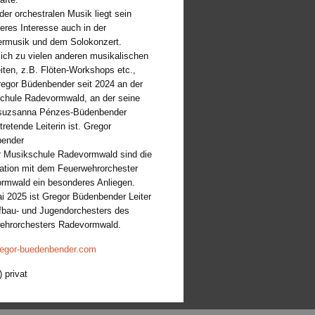
er orchestralen Musik liegt sein
eres Interesse auch in der
musik und dem Solokonzert.
lich zu vielen anderen musikalischen
iten, z.B. Flöten-Workshops etc.,
regor Büdenbender seit 2024 an der
chule Radevormwald, an der seine
suzsanna Pénzes-Büdenbender
rtretende Leiterin ist. Gregor
ender
r Musikschule Radevormwald sind die
ation mit dem Feuerwehrorchester
rmwald ein besonderes Anliegen.
i 2025 ist Gregor Büdenbender Leiter
fbau- und Jugendorchesters des
ehrorchesters Radevormwald.
egor-buedenbender.com
) privat