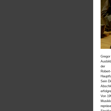
Gregor
Ausbil
der
Robert
Hauptfa
Sein Di
Abschlu
erfolgr
Von 199
Musikk
repräse
Streitkr