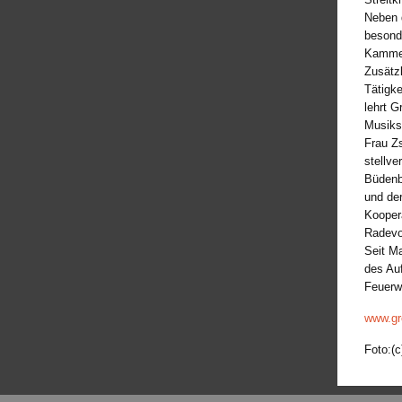
Neben d
besond
Kammer
Zusätz
Tätigke
lehrt G
Musiks
Frau Z
stellve
Büdenb
und de
Kooper
Radevo
Seit Ma
des Au
Feuerw
www.gr
Foto:(c